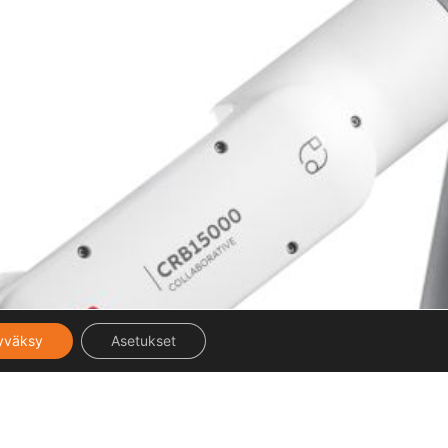
yväksy
Asetukset