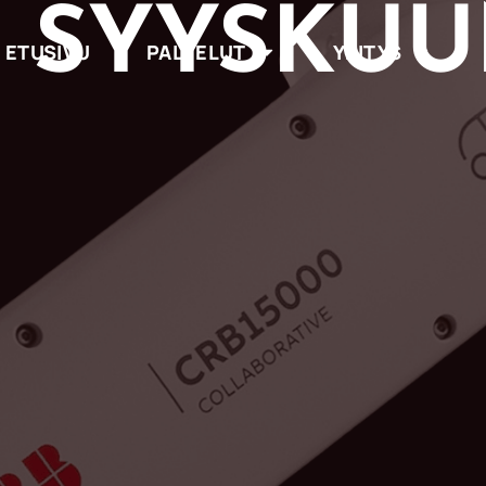
3 SYYSKUU
ETUSIVU
PALVELUT
YRITYS