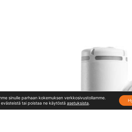
mme sinulle parhaan kokemuksen verkkosivustollamme.
H
 evästeistä tai poistaa ne käytöstä
asetuksista
.
SAVON AUTOMAATIO