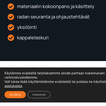
materiaalin kokoonpano ja käsittely
radan seuranta ja ohjaustehtävät
yksilöinti
kappalelaskuri
Käytämme evästeitä tarjotaksemme sinulle parhaan kokemuksen
verkkosivustollamme.
HUOMIOITAVAA
Voit lukea lisää käyttämistämme evästeistä tai poistaa ne käytöst
asetuksista
.
KONENÄKÖJÄRJESTELMÄÄ
VALITTAESSA
Hyväksy
Asetukset
riittävä laskentakapasiteetti ja