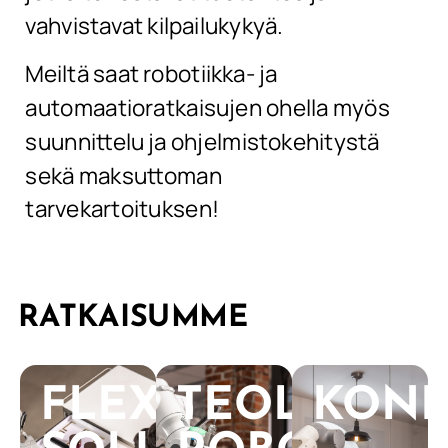
vahvistavat kilpailukykyä.
Meiltä saat robotiikka- ja
automaatioratkaisujen ohella myös
suunnittelu ja ohjelmistokehitystä
sekä maksuttoman
tarvekartoituksen!
RATKAISUMME
FLEXCELL-
TEOLLISUU
KON