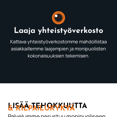
Laaja yhteistyöverkosto
Kattava yhteistyöverkostomme mahdollistaa
asiakkaillemme laajempien ja monipuolisten
kokonaisuuksien tekemisen.
LISÄÄ TEHOKKUUTTA
& KILPAILUKYKYÄ
Palvelumme perustuu monipuoliseen