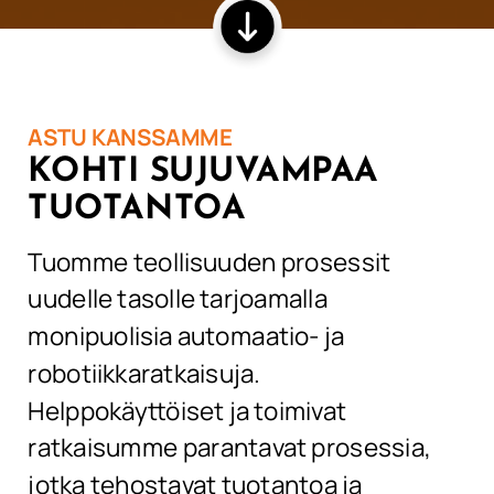
ASTU KANSSAMME
KOHTI SUJUVAMPAA
TUOTANTOA
Tuomme teollisuuden prosessit
uudelle tasolle tarjoamalla
monipuolisia
automaatio- ja
robotiikkaratkaisuja
.
Helppokäyttöiset ja toimivat
ratkaisumme parantavat
prosess
ia,
jotka tehostavat tuotantoa ja